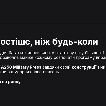
остіше, ніж будь-коли
ля багатьох через високу стартову вагу більшості
 дозволяє майже кожному розпочати програму впра
,
A250 Military Press
завдяки своїй
конструкції з н
ини від ударних навантажень.
 на ринку.