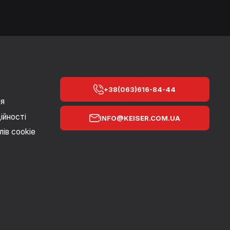
+38(063)616-84-44
ня
ійності
INFO@KEISER.COM.UA
ів cookie