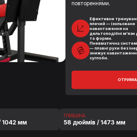
повтореннями.
Ефективне тренуван
плечей — ізольоване
навантаження на
дельтоподібні м’язи 
та форми.
Пневматична систем
— плавні рухи без іне
знижує навантаженн
суглоби.
ОТРИМА
ГЛИБИНА
/ 1042 мм
58 дюймів / 1473 мм