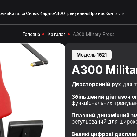
овна
Каталог
Силові
Кардіо
A400
Тренування
Про нас
Контакти
Головна
Каталог
A300 Military Press
Модель 1621
A300 Milita
Двосторонній рух
для т
Збільшений діапазон о
функціональних тренуван
Плавний динамічний змі
регульований для широко
Великі цифрові дисплеї