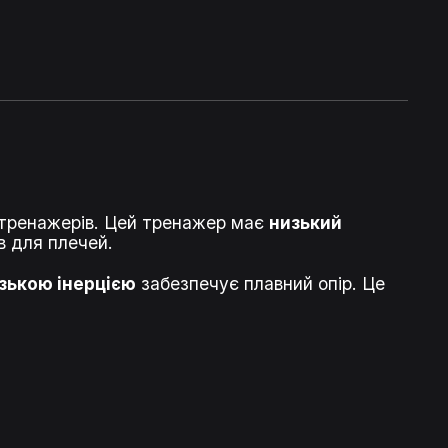
 тренажерів. Цей тренажер має
низький
в для плечей.
изькою інерцією
забезпечує плавний опір. Це