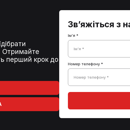
Зв’яжіться з 
Ім'я *
ідібрати
Ім'я *
и. Отримайте
іть перший крок до
Номер телефону *
Номер телефону *
A