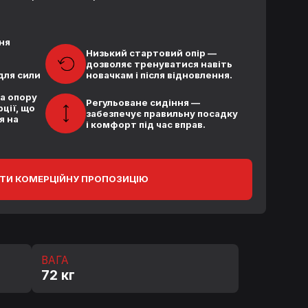
ня
Низький стартовий опір —
дозволяє тренуватися навіть
для сили
новачкам і після відновлення.
а опору
Регульоване сидіння —
рції, що
забезпечує правильну посадку
я на
і комфорт під час вправ.
ТИ КОМЕРЦІЙНУ ПРОПОЗИЦІЮ
ВАГА
72 кг