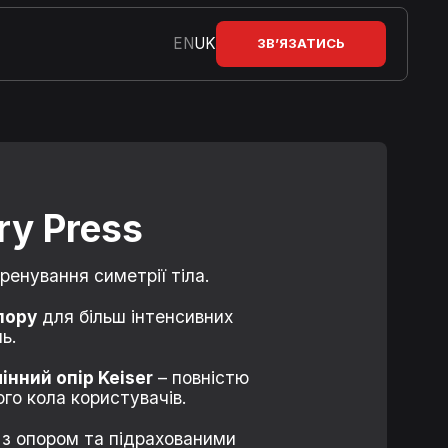
EN
UK
ЗВ’ЯЗАТИСЬ
ry Press
ренування симетрії тіла.
пору
для більш інтенсивних
ь.
нний опір Keiser
– повністю
го кола користувачів.
з опором та підрахованими