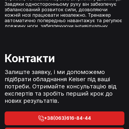
Завдяки односторонньому руху він забезпечує
збалансований розвиток сили, дозволяючи
кожній нозі працювати незалежно. Тренажер
автоматично попередньо навантажує та регулює
довжину ноги, забезпечуючи індивідуальну
підгонку для оптимальної продуктивності. На
відміну від звичайних тренажерів зі стеком для
обтяження, низькоінерційний пневматичний опір
A400 забезпечує плавний, контрольований рух,
зменшуючи навантаження на суглоби та
Контакти
мінімізуючи ударне навантаження. Інтегрований з
передовою технологією Keiser A400, він
відстежує показники продуктивності в режимі
Залиште заявку, і ми допоможемо
реального часу та безперешкодно
підібрати обладнання Keiser під ваші
синхронізується з додатком Keiser Metrics для
потреби. Отримайте консультацію від
оптимізації тренувань на основі даних. Тренажер
для литкових м'язів сидячи A400 пропонує
експертів та зробіть перший крок до
безпечніший та ефективніший спосіб розвитку
нових результатів.
сили та потужності гомілок.
+38(063)616-84-44