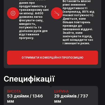
Встановіть власні
даних про
рівні зниження
продуктивність у
продуктивності
тренажерному залі
(наприклад, 80% від
чи клініці. A400
пікової потужності).
дозволяє легко
Дивіться, коли
фіксувати силу,
більше повторень
швидкість,
призведе до
потужність та
зменшення віддачі.
діапазон рухів для
Знайте, коли
відстеження
закінчувати підхід,
прогресу.
щоб заощадити час
і зменшити ризик.
ОТРИМАТИ КОМЕРЦІЙНУ ПРОПОЗИЦІЮ
Специфікації
ВИСОТА
ШИРИНА
53 дюйми / 1346
29 дюймів / 737
мм
мм