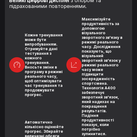
Великі цифрові дисплеї
з опором та
підрахованими повтореннями.
Максимізуйте
продуктивність за
допомогою
візуального
Кожне тренування
зворотного зв'язку в
може бути
режимі реального
випробуванням.
часу. Дослідження
Отримуйте дані
показують, що
тестування з
візуальний
кожного
зворотний зв'язок у
тренування.
режимі реального
Вносьте зміни в
часу може
програму в режимі
підвищити
реального часу,
зосередженість
щоб оптимізувати
спортсмена.
час тренування та
Технологія A400
продовжувати
забезпечує
прогрес.
зворотний зв'язок,
який надихає на
покращення
результатів.
Падіння
продуктивності
Автоматично
показує, коли
кількісно оцінюйте
потрібно
прогрес. Збирайте
зупинитися.
величезні обсяги