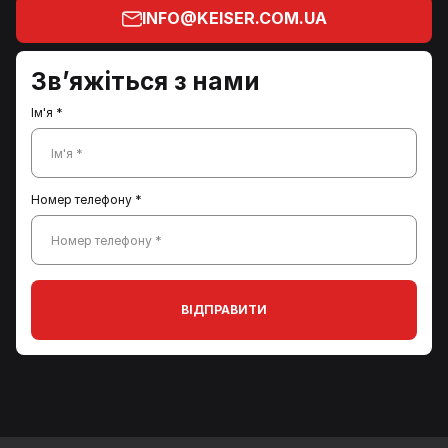
INFO@KEISER.COM.UA
Зв’яжіться з нами
Ім'я *
Ім'я *
Номер телефону *
Номер телефону *
ВІДПРАВИТИ