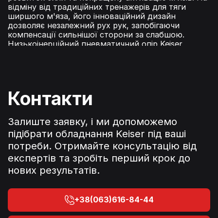
відміну від традиційних тренажерів для тяги
ширшого м'яза, його інноваційний дизайн
дозволяє незалежний рух рук, запобігаючи
компенсації сильнішої сторони за слабшою.
Низькоінерційний пневматичний опір Keiser
забезпечує плавний, контрольований рух,
зменшуючи навантаження на суглоби та
максимізуючи вихідну потужність. Ідеально
підходить для спортсменів та користувачів усіх
рівнів фізичної підготовки, тренажер для тяги
Контакти
ширшого м'яза A400 покращує силу спини,
стабільність та загальну продуктивність.
Інтегрований з передовою технологією Keiser
Залиште заявку, і ми допоможемо
A400, він відстежує показники продуктивності в
підібрати обладнання Keiser під ваші
режимі реального часу та безперешкодно
потреби. Отримайте консультацію від
синхронізується з додатком Keiser Metrics для
точної оптимізації тренувань на основі даних
експертів та зробіть перший крок до
нових результатів.
+38(063)616-84-44