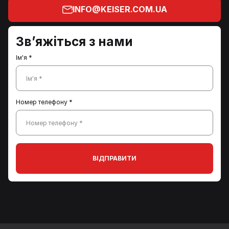
INFO@KEISER.COM.UA
Зв’яжіться з нами
Ім'я *
Ім'я *
Номер телефону *
Номер телефону *
ВІДПРАВИТИ