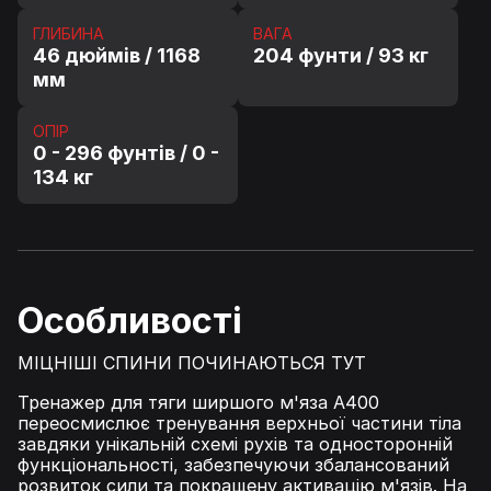
ГЛИБИНА
ВАГА
46 дюймів / 1168
204 фунти / 93 кг
мм
ОПІР
0 - 296 фунтів / 0 -
134 кг
Особливості
МІЦНІШІ СПИНИ ПОЧИНАЮТЬСЯ ТУТ
Тренажер для тяги ширшого м'яза A400
переосмислює тренування верхньої частини тіла
завдяки унікальній схемі рухів та односторонній
функціональності, забезпечуючи збалансований
розвиток сили та покращену активацію м'язів. На