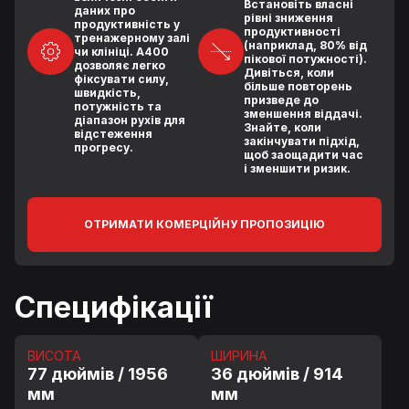
Встановіть власні
даних про
рівні зниження
продуктивність у
продуктивності
тренажерному залі
(наприклад, 80% від
чи клініці. A400
пікової потужності).
дозволяє легко
Дивіться, коли
фіксувати силу,
більше повторень
швидкість,
призведе до
потужність та
зменшення віддачі.
діапазон рухів для
Знайте, коли
відстеження
закінчувати підхід,
прогресу.
щоб заощадити час
і зменшити ризик.
ОТРИМАТИ КОМЕРЦІЙНУ ПРОПОЗИЦІЮ
Специфікації
ВИСОТА
ШИРИНА
77 дюймів / 1956
36 дюймів / 914
мм
мм