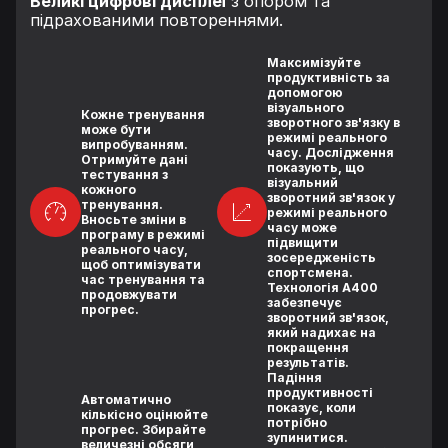
Великі цифрові дисплеї
з опором та
підрахованими повтореннями.
Максимізуйте
продуктивність за
допомогою
візуального
Кожне тренування
зворотного зв'язку в
може бути
режимі реального
випробуванням.
часу. Дослідження
Отримуйте дані
показують, що
тестування з
візуальний
кожного
зворотний зв'язок у
тренування.
режимі реального
Вносьте зміни в
часу може
програму в режимі
підвищити
реального часу,
зосередженість
щоб оптимізувати
спортсмена.
час тренування та
Технологія A400
продовжувати
забезпечує
прогрес.
зворотний зв'язок,
який надихає на
покращення
результатів.
Падіння
продуктивності
Автоматично
показує, коли
кількісно оцінюйте
потрібно
прогрес. Збирайте
зупинитися.
величезні обсяги