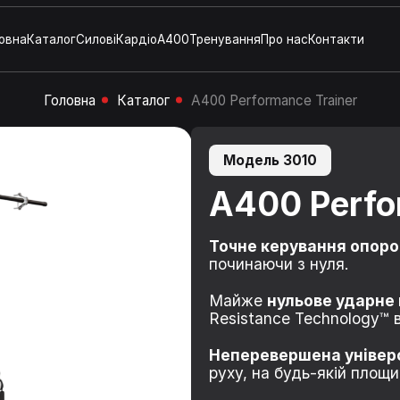
овна
Каталог
Силові
Кардіо
A400
Тренування
Про нас
Контакти
Головна
Каталог
A400 Performance Trainer
Модель 3010
A400 Perfo
Точне керування опор
починаючи з нуля.
Майже
нульове ударне
Resistance Technology™ в
Неперевершена універ
руху, на будь-якій площи