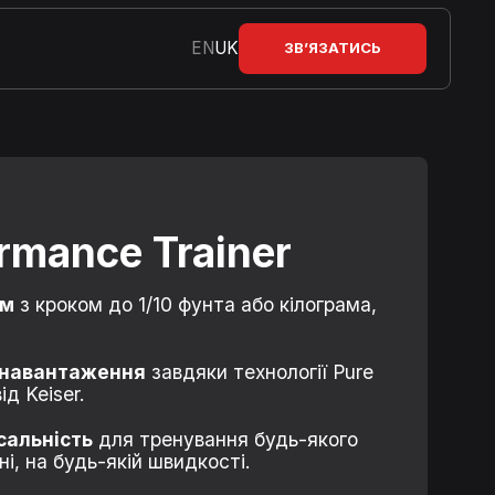
EN
UK
ЗВ’ЯЗАТИСЬ
rmance Trainer
ом
з кроком до 1/10 фунта або кілограма,
 навантаження
завдяки технології Pure
ід Keiser.
сальність
для тренування будь-якого
ні, на будь-якій швидкості.