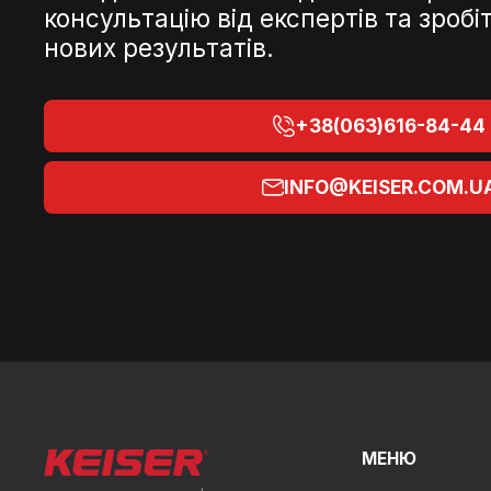
консультацію від експертів та зроб
нових результатів.
+38(063)616-84-44
INFO@KEISER.COM.U
МЕНЮ