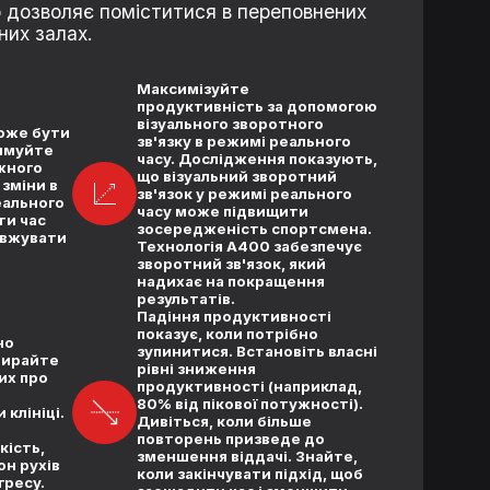
 дозволяє поміститися в переповнених
них залах.
Максимізуйте
продуктивність за допомогою
візуального зворотного
оже бути
зв'язку в режимі реального
имуйте
часу. Дослідження показують,
ожного
що візуальний зворотний
зміни в
зв'язок у режимі реального
еального
часу може підвищити
ти час
зосередженість спортсмена.
овжувати
Технологія A400 забезпечує
зворотний зв'язок, який
надихає на покращення
результатів.
Падіння продуктивності
показує, коли потрібно
но
зупинитися. Встановіть власні
бирайте
рівні зниження
их про
продуктивності (наприклад,
80% від пікової потужності).
клініці.
Дивіться, коли більше
повторень призведе до
кість,
зменшення віддачі. Знайте,
он рухів
коли закінчувати підхід, щоб
гресу.