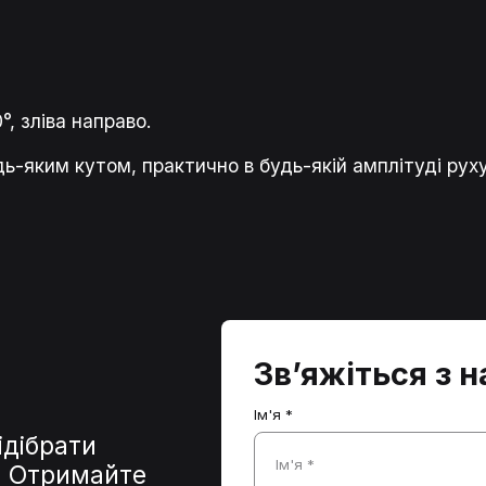
°, зліва направо.
ь-яким кутом, практично в будь-якій амплітуді руху
Зв’яжіться з 
Ім'я *
ідібрати
Ім'я *
и. Отримайте