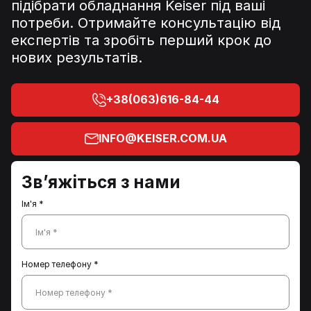
підібрати обладнання Keiser під ваші
потреби. Отримайте консультацію від
експертів та зробіть перший крок до
нових результатів.
+38(063)616-84-44
INFO@KEISER.COM.UA
Зв’яжіться з нами
Ім'я *
Ім'я *
Номер телефону *
Номер телефону *