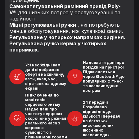
Самонатягувальний ремінний привід Poly-
V®
для низьких потреб у обслуговуванні та
надійності.
Міцні регулювальні ручки
, які потребують
менше обслуговування, ніж кулачкові замки.
Регульоване у чотирьох напрямках сидіння.
Регульована ручка керма у чотирьох
напрямках.
Надсилати дані про
Усі необхідні вам
поїздки на пристрої
дані відображає
Підключається
оберти на хвилину,
через Bluetooth® до
вати, ккал, час,
популярних фітнес-
відстань на одному
та велосипедних
екрані.
програм
Підключення до
моніторів
24 передачі
серцевого ритму
Розроблено
Надає дані про
відповідно до
частоту серцевих
кількості передач
скорочень у режимі
на багатьох
реального часу з
висококласних
широкою
шосейних
сумісністю з
велосипедах.
різними моніторами