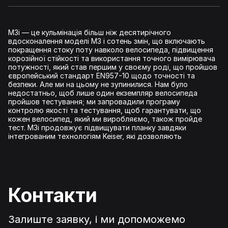
M3i — це кульмінація більш ніж десятирічного
вдосконалення моделі M3 і сотень змін, що включають
покращення стоку поту навколо велосипеда, підвищення
корозійної стійкості та використання точного вимірювача
потужності, який став першим у своєму роді, що пройшов
європейський стандарт EN957-10 щодо точності та
безпеки. Але ми на цьому не зупинилися. Нам було
недостатньо, щоб лише один екземпляр велосипеда
пройшов тестування; ми запровадили програму
контролю якості та тестування, щоб гарантувати, що
кожен велосипед, який ми виробляємо, також пройде
тест. M3i продовжує підвищувати планку завдяки
інтегрованим технологіям Keiser, які дозволяють
передавати дані на кілька пристроїв Bluetooth®
одночасно; ваші дані про тренування можуть
відправлятися на ваш мобільний телефон або планшет
паралельно з інформацією для проєкторів у класах та
будь-яких інших Bluetooth® пристроїв, які ви хочете
Контакти
використовувати. З історією M3 та понад 300,000
проданих велосипедів M3 і M3i у всьому світі, це найбільш
перевірений і надійний велосипед на ринку. Але не вірте
нам на слово. Запитайте наших клієнтів. Щоб дізнатися
Залиште заявку, і ми допоможемо
більше про інтегровані технології Keiser.