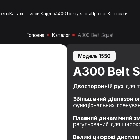
овна
Каталог
Силові
Кардіо
A400
Тренування
Про нас
Контакти
Головна
Каталог
A300 Belt Squat
Модель 1550
A300 Belt 
Двосторонній рух
для т
Збільшений діапазон о
функціональних тренуван
Плавний динамічний змі
регульований для широко
Великі цифрові дисплеї