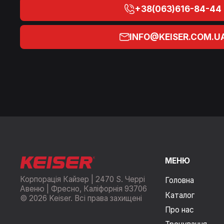
+38(063)616-84-44
INFO@KEISER.COM.U
МЕНЮ
Корпорація Кайзер | 2470 S. Черрі
Головна
Авеню | Фресно, Каліфорнія 93706
Каталог
© 2026 Keiser. Всі права захищені
Про нас