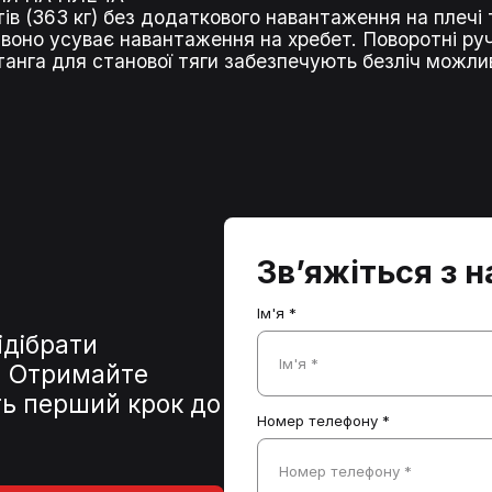
нтів (363 кг) без додаткового навантаження на плечі
 воно усуває навантаження на хребет. Поворотні ру
штанга для станової тяги забезпечують безліч можл
Зв’яжіться з 
Ім'я *
ідібрати
Ім'я *
и. Отримайте
іть перший крок до
Номер телефону *
Номер телефону *