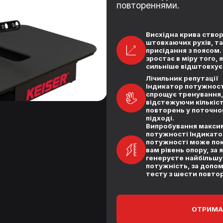
повтореннями.
Висхідна крива ство
штовхаючих рухів, та
присідання з поясом.
зростає в міру того, я
сильніше відштовху
Лічильник репутації
Індикатор потужност
спрощує тренування,
відстежуючи кількіс
повторень у поточн
підході.
Випробування макси
потужності Індикато
потужності може по
вам рівень опору, за 
генеруєте найбільшу
потужність, за допо
тесту з шести повто
ОТРИМА