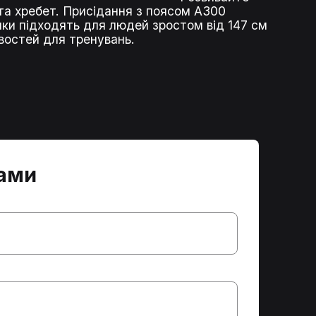
 та хребет. Присідання з поясом A300
чки підходять для людей зростом від 147 см
ивостей для тренувань.
нами