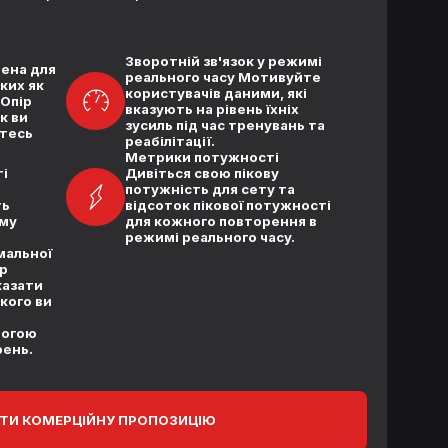
Зворотній зв'язок у режимі
рена для
реального часу Мотивуйте
ких як
користувачів даними, які
 Опір
вказують на рівень їхніх
к ви
зусиль під час тренувань та
єтесь
реабілітації.
Метрики потужності
і
Дивіться свою пікову
потужність для сету та
ть
відсоток пікової потужності
ому
для кожного повторення в
режимі реального часу.
мальної
р
казати
якого ви
могою
рень.
ТИ КОМЕРЦІЙНУ ПРОПОЗИЦІЮ