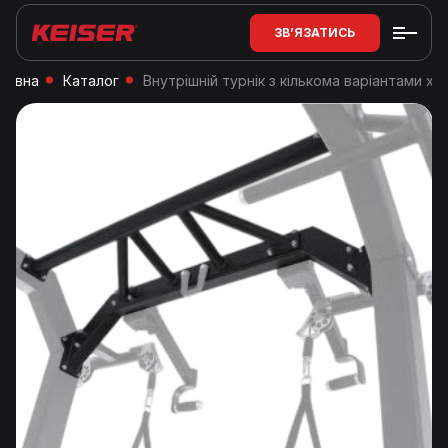
ЗВ’ЯЗАТИСЬ
ловна
Каталог
Внутрішній турнік з кількома варіантами хв